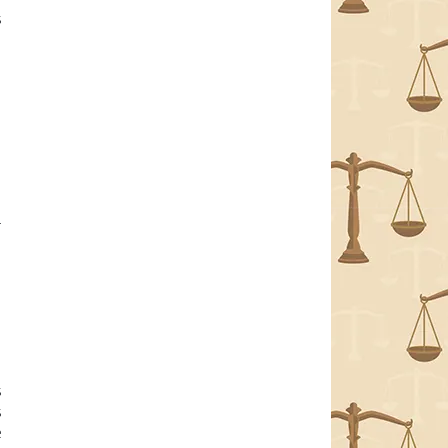
s
,
à
s
s
e