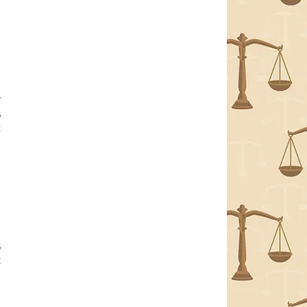
r
s
t
s
t