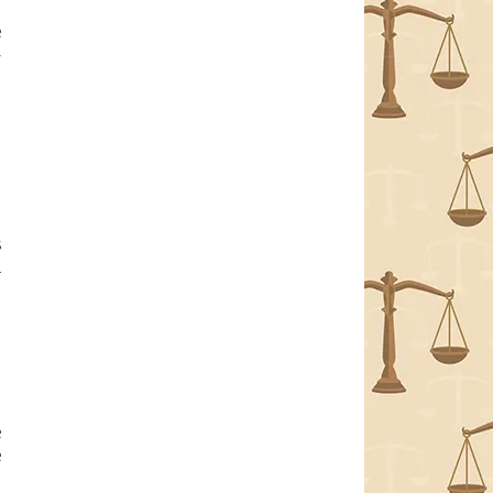
e
>
s
u
e
e