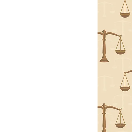
s
e
t
t